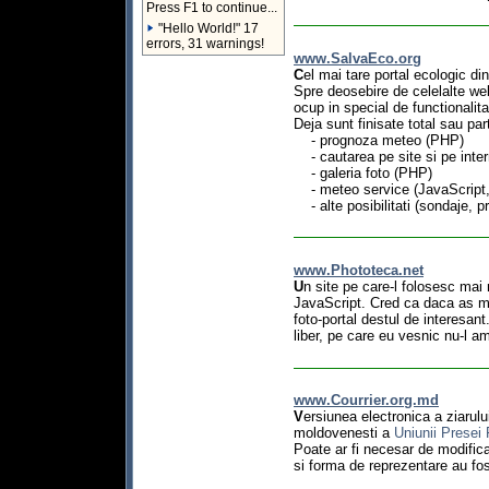
Press F1 to continue...
"Hello World!" 17
errors, 31 warnings!
www.SalvaEco.org
C
el mai tare portal ecologic d
Spre deosebire de celelalte web
ocup in special de functionalita
Deja sunt finisate total sau part
- prognoza meteo (PHP)
- cautarea pe site si pe inte
- galeria foto (PHP)
- meteo service (JavaScript
- alte posibilitati (sondaje, p
www.Phototeca.net
U
n site pe care-l folosesc ma
JavaScript. Cred ca daca as mod
foto-portal destul de interesan
liber, pe care eu vesnic nu-l 
www.Courrier.org.md
V
ersiunea electronica a ziarulu
moldovenesti a
Uniunii Presei
Poate ar fi necesar de modifica
si forma de reprezentare au fos