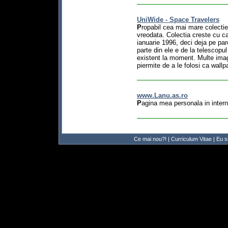
UniWide - Space Travelers
P
ropabil cea mai mare colectie
vreodata. Colectia creste cu ca
ianuarie 1996, deci deja pe pa
parte din ele e de la telescopul
existent la moment. Multe imag
piermite de a le folosi ca wall
www.Lanu.as.ro
P
agina mea personala in intern
Ce mai nou?!
|
Curriculum Vitae
|
Eu si