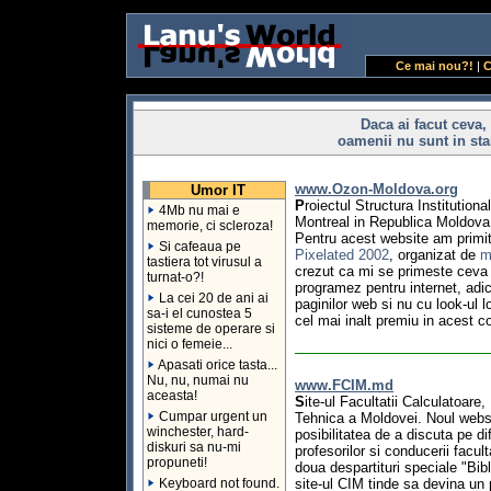
Ce mai nou?!
|
C
Daca ai facut ceva,
oamenii nu sunt in star
www.Ozon-Moldova.org
Umor IT
P
roiectul Structura Institution
4Mb nu mai e
Montreal in Republica Moldova 
memorie, ci scleroza!
Pentru acest website am primit
Si cafeaua pe
Pixelated 2002
, organizat de
m
tastiera tot virusul a
crezut ca mi se primeste ceva 
turnat-o?!
programez pentru internet, adi
La cei 20 de ani ai
paginilor web si nu cu look-ul 
sa-i el cunostea 5
cel mai inalt premiu in acest 
sisteme de operare si
nici o femeie...
Apasati orice tasta...
Nu, nu, numai nu
www.FCIM.md
aceasta!
S
ite-ul Facultatii Calculatoare
Cumpar urgent un
Tehnica a Moldovei. Noul websi
winchester, hard-
posibilitatea de a discuta pe di
diskuri sa nu-mi
profesorilor si conducerii facul
propuneti!
doua despartituri speciale "Bibl
Keyboard not found.
site-ul CIM tinde sa devina un